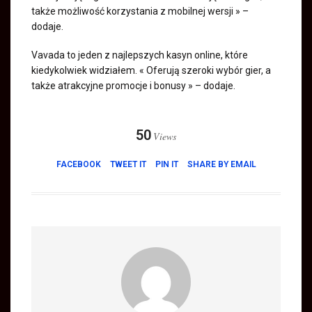
także możliwość korzystania z mobilnej wersji » –
dodaje.
Vavada to jeden z najlepszych kasyn online, które
kiedykolwiek widziałem. « Oferują szeroki wybór gier, a
także atrakcyjne promocje i bonusy » – dodaje.
50
Views
FACEBOOK
TWEET IT
PIN IT
SHARE BY EMAIL