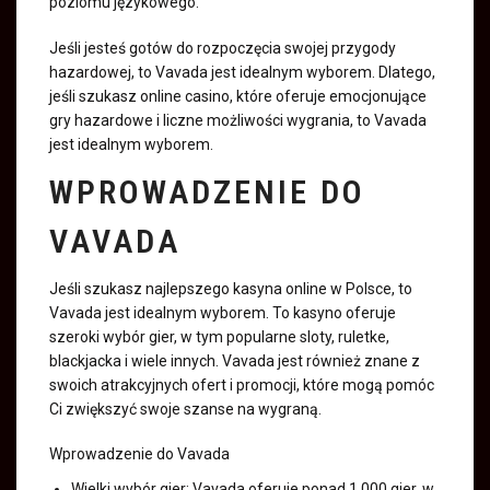
poziomu językowego.
Jeśli jesteś gotów do rozpoczęcia swojej przygody
hazardowej, to Vavada jest idealnym wyborem. Dlatego,
jeśli szukasz online casino, które oferuje emocjonujące
gry hazardowe i liczne możliwości wygrania, to Vavada
jest idealnym wyborem.
WPROWADZENIE DO
VAVADA
Jeśli szukasz najlepszego kasyna online w Polsce, to
Vavada jest idealnym wyborem. To kasyno oferuje
szeroki wybór gier, w tym popularne sloty, ruletke,
blackjacka i wiele innych. Vavada jest również znane z
swoich atrakcyjnych ofert i promocji, które mogą pomóc
Ci zwiększyć swoje szanse na wygraną.
Wprowadzenie do Vavada
Wielki wybór gier: Vavada oferuje ponad 1 000 gier, w