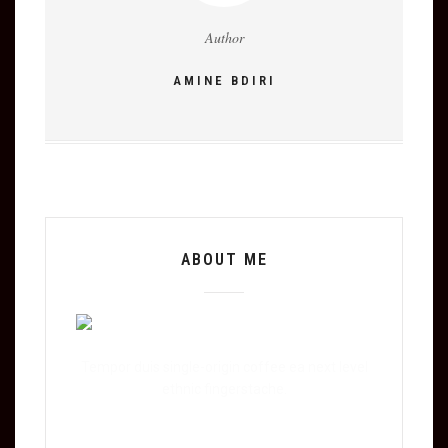
Author
AMINE BDIRI
ABOUT ME
Tempor duis single-origin coffee ea next level
ethnic fingerstache.