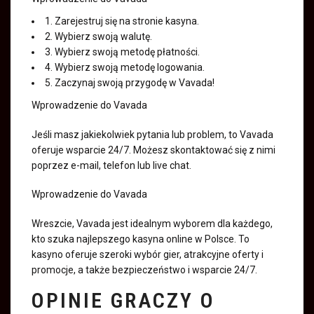
1. Zarejestruj się na stronie kasyna.
2. Wybierz swoją walutę.
3. Wybierz swoją metodę płatności.
4. Wybierz swoją metodę logowania.
5. Zaczynaj swoją przygodę w Vavada!
Wprowadzenie do Vavada
Jeśli masz jakiekolwiek pytania lub problem, to Vavada
oferuje wsparcie 24/7. Możesz skontaktować się z nimi
poprzez e-mail, telefon lub live chat.
Wprowadzenie do Vavada
Wreszcie, Vavada jest idealnym wyborem dla każdego,
kto szuka najlepszego kasyna online w Polsce. To
kasyno oferuje szeroki wybór gier, atrakcyjne oferty i
promocje, a także bezpieczeństwo i wsparcie 24/7.
OPINIE GRACZY O