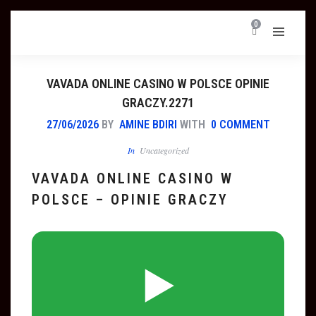
0
VAVADA ONLINE CASINO W POLSCE OPINIE
GRACZY.2271
27/06/2026
BY
AMINE BDIRI
WITH
0 COMMENT
In
Uncategorized
VAVADA ONLINE CASINO W
POLSCE – OPINIE GRACZY
▶️