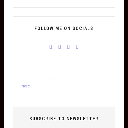
FOLLOW ME ON SOCIALS
Please authorize with your Instagram account
here
SUBSCRIBE TO NEWSLETTER