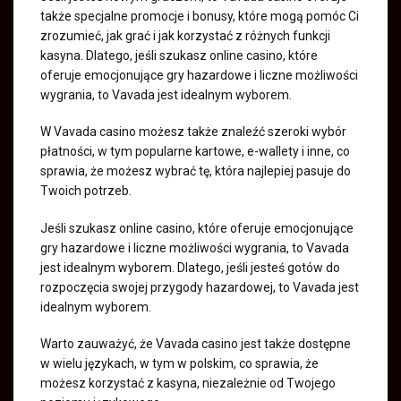
także specjalne promocje i bonusy, które mogą pomóc Ci
zrozumieć, jak grać i jak korzystać z różnych funkcji
kasyna. Dlatego, jeśli szukasz online casino, które
oferuje emocjonujące gry hazardowe i liczne możliwości
wygrania, to Vavada jest idealnym wyborem.
W Vavada casino możesz także znaleźć szeroki wybór
płatności, w tym popularne kartowe, e-wallety i inne, co
sprawia, że możesz wybrać tę, która najlepiej pasuje do
Twoich potrzeb.
Jeśli szukasz online casino, które oferuje emocjonujące
gry hazardowe i liczne możliwości wygrania, to Vavada
jest idealnym wyborem. Dlatego, jeśli jesteś gotów do
rozpoczęcia swojej przygody hazardowej, to Vavada jest
idealnym wyborem.
Warto zauważyć, że Vavada casino jest także dostępne
w wielu językach, w tym w polskim, co sprawia, że
możesz korzystać z kasyna, niezależnie od Twojego