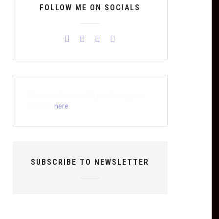
FOLLOW ME ON SOCIALS
Please authorize with your Instagram
account
here
SUBSCRIBE TO NEWSLETTER