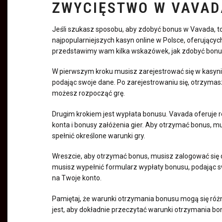
ZWYCIĘSTWO W VAVAD
Jeśli szukasz sposobu, aby zdobyć bonus w Vavada, t
najpopularniejszych kasyn online w Polsce, oferujących
przedstawimy wam kilka wskazówek, jak zdobyć bonu
W pierwszym kroku musisz zarejestrować się w kasynie
podając swoje dane. Po zarejestrowaniu się, otrzymas
możesz rozpocząć grę.
Drugim krokiem jest wypłata bonusu. Vavada oferuje 
konta i bonusy załóżenia gier. Aby otrzymać bonus, mu
spełnić określone warunki gry.
Wreszcie, aby otrzymać bonus, musisz zalogować się d
musisz wypełnić formularz wypłaty bonusu, podając s
na Twoje konto.
Pamiętaj, że warunki otrzymania bonusu mogą się różn
jest, aby dokładnie przeczytać warunki otrzymania b