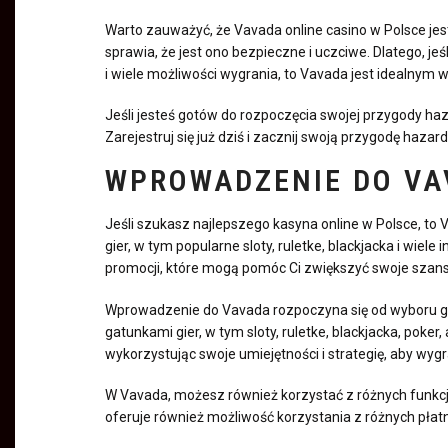
Warto zauważyć, że Vavada online casino w Polsce jes
sprawia, że jest ono bezpieczne i uczciwe. Dlatego, je
i wiele możliwości wygrania, to Vavada jest idealnym
Jeśli jesteś gotów do rozpoczęcia swojej przygody ha
Zarejestruj się już dziś i zacznij swoją przygodę hazar
WPROWADZENIE DO VA
Jeśli szukasz najlepszego kasyna online w Polsce, to
gier, w tym popularne sloty, ruletke, blackjacka i wiele
promocji, które mogą pomóc Ci zwiększyć swoje szan
Wprowadzenie do Vavada rozpoczyna się od wyboru gr
gatunkami gier, w tym sloty, ruletke, blackjacka, poker
wykorzystując swoje umiejętności i strategię, aby wygr
W Vavada, możesz również korzystać z różnych funkcji,
oferuje również możliwość korzystania z różnych płatno