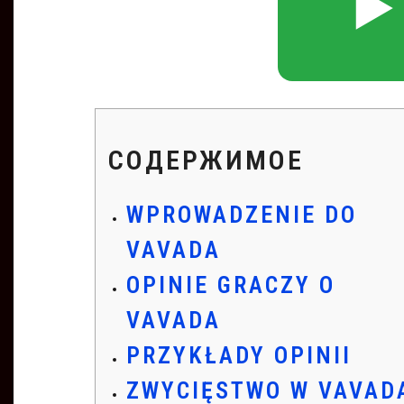
▶
СОДЕРЖИМОЕ
WPROWADZENIE DO
VAVADA
OPINIE GRACZY O
VAVADA
PRZYKŁADY OPINII
ZWYCIĘSTWO W VAVAD