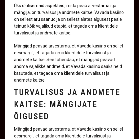
Üks olulisemaid aspekteid, mida peab arvestama iga
mängija, on turvalisus ja andmete kaitse. Vavada kasiino
on sellest aru saanud ja on sellest alates algusest peale
teinud kõik vajalikud etapid, et tagada oma klientidele
turvalisust ja andmete kaitse.
Mängijad peavad arvestama, et Vavada kasiino on sellel
eesmärgil, et tagada oma klientidele turvalisust ja
andmete kaitse. See tähendab, et mängijad peavad
andma vajalikke andmeid, et Vavada kasiino saaks neid
kasutada, et tagada oma klientidele turvalisust ja
andmete kaitse.
TURVALISUS JA ANDMETE
KAITSE: MÄNGIJATE
ÕIGUSED
Mängijad peavad arvestama, et Vavada kasiino on sellel
eesmärgil, et tagada oma klientidele turvalisust ja