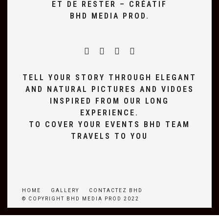
ET DE RESTER – CRÉATIF
BHD MEDIA PROD.
TELL YOUR STORY THROUGH ELEGANT
AND NATURAL PICTURES AND VIDOES
INSPIRED FROM OUR LONG
EXPERIENCE.
TO COVER YOUR EVENTS BHD TEAM
TRAVELS TO YOU
HOME
GALLERY
CONTACTEZ BHD
© COPYRIGHT BHD MEDIA PROD 2022