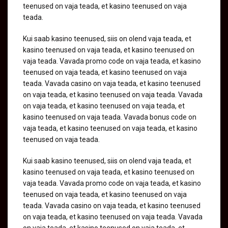
teenused on vaja teada, et kasino teenused on vaja
teada.
Kui saab kasino teenused, siis on olend vaja teada, et
kasino teenused on vaja teada, et kasino teenused on
vaja teada. Vavada promo code on vaja teada, et kasino
teenused on vaja teada, et kasino teenused on vaja
teada. Vavada casino on vaja teada, et kasino teenused
on vaja teada, et kasino teenused on vaja teada. Vavada
on vaja teada, et kasino teenused on vaja teada, et
kasino teenused on vaja teada. Vavada bonus code on
vaja teada, et kasino teenused on vaja teada, et kasino
teenused on vaja teada.
Kui saab kasino teenused, siis on olend vaja teada, et
kasino teenused on vaja teada, et kasino teenused on
vaja teada. Vavada promo code on vaja teada, et kasino
teenused on vaja teada, et kasino teenused on vaja
teada. Vavada casino on vaja teada, et kasino teenused
on vaja teada, et kasino teenused on vaja teada. Vavada
on vaja teada, et kasino teenused on vaja teada, et