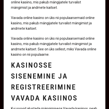
online kasiino, mis pakub mängijatele turvalist
mängimist ja andmete kaitset.
Vavada online kasiino on üks nii populaarsemaid online
kasiino, mis pakub mängijatele turvalist mängimist ja
andmete kaitset.
Vavada online kasiino on üks nii populaarsemaid online
kasiino, mis pakub mängijatele turvalist mängimist ja
andmete kaitset. See on üks sellest, miks Vavada online
kasiino on nii populaarne.
KASINOSSE
SISENEMINE JA
REGISTREERIMINE
VAVADA KASIINOS
Kui soovid alustada mängimisega Vavada kasiinos, peab