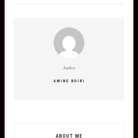
Author
AMINE BDIRI
ABOUT ME