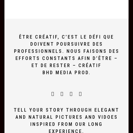
ÊTRE CRÉATIF, C’EST LE DÉFI QUE
DOIVENT POURSUIVRE DES
PROFESSIONNELS. NOUS FAISONS DES
EFFORTS CONSTANTS AFIN D’ÊTRE –
ET DE RESTER – CRÉATIF
BHD MEDIA PROD.
TELL YOUR STORY THROUGH ELEGANT
AND NATURAL PICTURES AND VIDOES
INSPIRED FROM OUR LONG
EXPERIENCE.