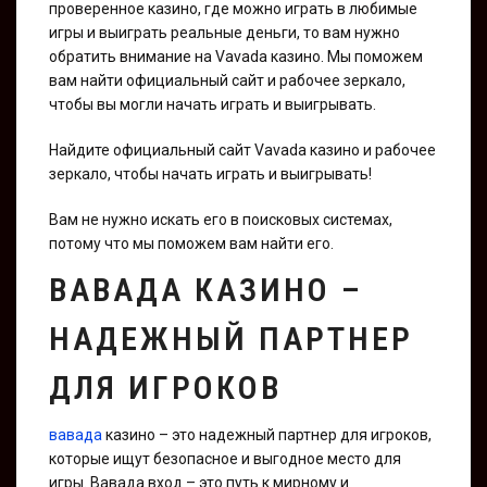
проверенное казино, где можно играть в любимые
игры и выиграть реальные деньги, то вам нужно
обратить внимание на Vavada казино. Мы поможем
вам найти официальный сайт и рабочее зеркало,
чтобы вы могли начать играть и выигрывать.
Найдите официальный сайт Vavada казино и рабочее
зеркало, чтобы начать играть и выигрывать!
Вам не нужно искать его в поисковых системах,
потому что мы поможем вам найти его.
ВАВАДА КАЗИНО –
НАДЕЖНЫЙ ПАРТНЕР
ДЛЯ ИГРОКОВ
вавада
казино – это надежный партнер для игроков,
которые ищут безопасное и выгодное место для
игры. Вавада вход – это путь к мирному и