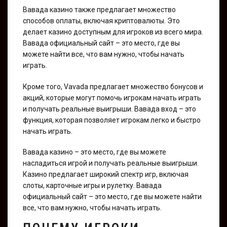
Вавада казино также предлагает множество
способов оплаты, включая криптовалюты. Это
делает казино доступным для игроков из всего мира.
Вавада официальный сайт – это место, где вы
можете найти все, что вам нужно, чтобы начать
играть.
Кроме того, Vavada предлагает множество бонусов и
акций, которые могут помочь игрокам начать играть
и получать реальные выигрыши. Вавада вход – это
функция, которая позволяет игрокам легко и быстро
начать играть.
Вавада казино – это место, где вы можете
насладиться игрой и получать реальные выигрыши.
Казино предлагает широкий спектр игр, включая
слоты, карточные игры и рулетку. Вавада
официальный сайт – это место, где вы можете найти
все, что вам нужно, чтобы начать играть.