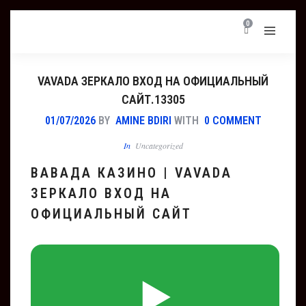
0
VAVADA ЗЕРКАЛО ВХОД НА ОФИЦИАЛЬНЫЙ
САЙТ.13305
01/07/2026
BY
AMINE BDIRI
WITH
0 COMMENT
In
Uncategorized
ВАВАДА КАЗИНО | VAVADA
ЗЕРКАЛО ВХОД НА
ОФИЦИАЛЬНЫЙ САЙТ
▶️