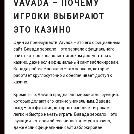
VAVADA – ПОЧЕМУ
ИГРОКИ ВЫБИРАЮТ
ЭТО КАЗИНО
Один из преимуществ Vavada – это его официальный
сайт. Вавада зеркало – это зеркало официального
сайта, которое позволяет игрокам доступаться к
казино, даже если официальный сайт заблокирован.
Вавада рабочее зеркало – это зеркало, которое
работает круглосуточно и обеспечивает доступ к
казино.
Кроме того, Vavada предлагает множество функций,
которые делают его казино уникальным. Вавада
вход – это функция, которая позволяет игрокам
легко и быстро начать играть. Вавада зеркало – это
функция, которая обеспечивает доступ к казино,
даже если официальный сайт заблокирован.