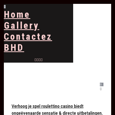
Home
Gallery
Contactez
BHD
0
Verhoog je spel roulettino casino biedt
ongeëvenaarde sensatie & directe uitbetalingen.