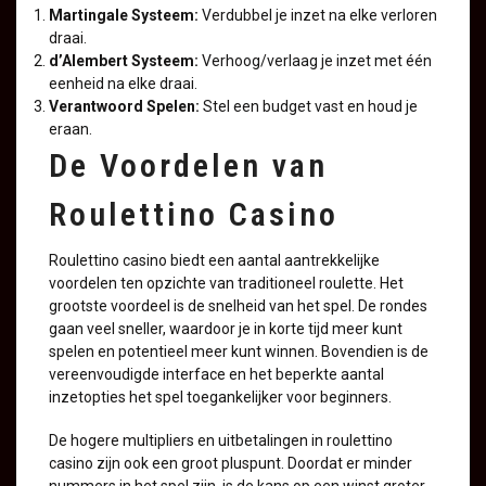
Martingale Systeem:
Verdubbel je inzet na elke verloren
draai.
d’Alembert Systeem:
Verhoog/verlaag je inzet met één
eenheid na elke draai.
Verantwoord Spelen:
Stel een budget vast en houd je
eraan.
De Voordelen van
Roulettino Casino
Roulettino casino biedt een aantal aantrekkelijke
voordelen ten opzichte van traditioneel roulette. Het
grootste voordeel is de snelheid van het spel. De rondes
gaan veel sneller, waardoor je in korte tijd meer kunt
spelen en potentieel meer kunt winnen. Bovendien is de
vereenvoudigde interface en het beperkte aantal
inzetopties het spel toegankelijker voor beginners.
De hogere multipliers en uitbetalingen in roulettino
casino zijn ook een groot pluspunt. Doordat er minder