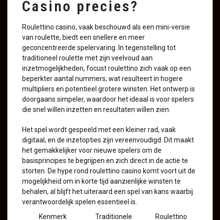
Casino precies?
Roulettino casino, vaak beschouwd als een mini-versie
van roulette, biedt een snellere en meer
geconcentreerde spelervaring. In tegenstelling tot
traditioneel roulette met zijn veelvoud aan
inzetmogelijkheden, focust roulettino zich vaak op een
beperkter aantal nummers, wat resulteert in hogere
multipliers en potentieel grotere winsten. Het ontwerp is
doorgaans simpeler, waardoor het ideaal is voor spelers
die snel willen inzetten en resultaten willen zien.
Het spel wordt gespeeld met een kleiner rad, vaak
digitaal, en de inzetopties zijn vereenvoudigd. Dit maakt
het gemakkelijker voor nieuwe spelers om de
basisprincipes te begrijpen en zich direct in de actie te
storten. De hype rond roulettino casino komt voort uit de
mogelijkheid om in korte tijd aanzienlijke winsten te
behalen, al blijft het uiteraard een spel van kans waarbij
verantwoordelijk spelen essentieel is.
Kenmerk
Traditionele
Roulettino