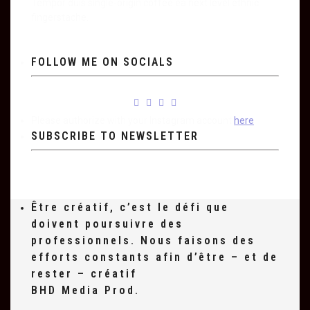
Tempor duis single-origin coffee ea next level ethnic
fingerstache.
FOLLOW ME ON SOCIALS
Please authorize with your Instagram account
here
SUBSCRIBE TO NEWSLETTER
Être créatif, c’est le défi que
doivent poursuivre des
professionnels. Nous faisons des
efforts constants afin d’être – et de
rester – créatif
BHD Media Prod.