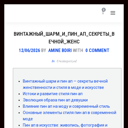
0
ВИНТАЖНЫЙ_ШАРМ_И_ПИН_АП_СЕКРЕТЫ_В
ЕЧНОЙ_ЖЕНС
12/06/2026
BY
AMINE BDIRI
WITH
0 COMMENT
In
Uncategorized
Винтажный шарм и пин ап — секреты вечной
женственности и стиля в моде и искусстве
Истоки и развитие стиля пин ап
Эволюция образа пин ап девушки
Влияние пин ап на моду и современный стиль
Основные элементы стиля пин ап в современной
моде
Пин ап в искусстве: живопись, фотография и