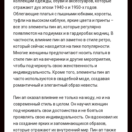
коллекций одежды, обуви и аксессуаров, которые
отражают дух эпохи 1940-х и 1950-х годов.
Облегающие платья с пышными юбками, корсеты,
туфли на высоком каблуке, яркие цвета и принты –
все это элементы пин ап, которые регулярно
появляются на подиумах и в гардеробах модниц. В
частности, влияние пин ап заметно в стиле ретро,
который сейчас находится на пике популярности.
Многие женщины предпочитают носить платья в
стиле пин ап на вечеринки и другие мероприятия,
чтобы подчеркнуть свою женственность и
индивидуальность. Кроме того, элементы пин ап
часто используются в свадебной моде, создавая
романтичный и элегантный образ невесты.
Пин ап оказал влияние не только на моду, но и на
современный стиль в целом. Он научил женщин
подчеркивать свои достоинства и не бояться
проявлять свою индивидуальность. Он вдохновил их
на создание ярких и запоминающихся образов,
которые отражают их внутренний мир. Пин ап также