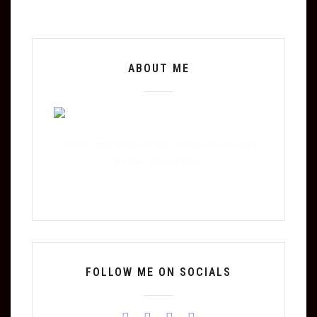
ABOUT ME
Tempor duis single-origin coffee ea next level
ethnic fingerstache.
FOLLOW ME ON SOCIALS