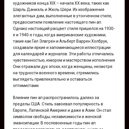
художников конца XIX – начала XX века, таких как
Шарль Даниэль и Жюль Шери. Их изображения
элегантных дам, выполненные в утонченном стиле,
предвосхитили появление настоящего пин ап.
Однако настоящий расцвет стиля пришелся на 1930-
е и 1940-е годы, когда американские художники,
такие как Гил Элвгрен и Альберт Варрен Холбрук,
создавали яркие и запоминающиеся иллюстрации
для календарей и журналов. Эти работы отличались
чувственностью, юмором и мастерством исполнения.
Они отражали дух эпохи, когда женщины, несмотря
на трудности военного времени, стремились
выглядеть привлекательно и оставаться
оптимистами.
Влияние пин ап распространилось далеко за
пределы США. Стиль завоевал популярность в
Европе, Латинской Америке и даже в Азии. Он стал
символом свободы, независимости и женской
эмансипации. В послевоенные годы пин ап