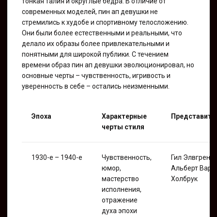
тонкая талия и округлые бедра. В отличие от
современных моделей, пин ап девушки не
стремились к худобе и спортивному телосложению.
Они были более естественными и реальными, что
делало их образы более привлекательными и
понятными для широкой публики. С течением
времени образ пин ап девушки эволюционировал, но
основные черты – чувственность, игривость и
уверенность в себе – остались неизменными.
Эпоха
Характерные
Представите
черты стиля
1930-е – 1940-е
Чувственность,
Гил Элвгрен,
юмор,
Альберт Варр
мастерство
Холбрук
исполнения,
отражение
духа эпохи