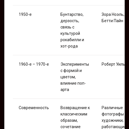
1950-е
Бунтарство,
Зора Ноэль,
дерзость,
Бетти Пайн
связь с
культурой
рокабилли и
хот-рода
1960-е – 1970-е
Эксперименты
Роберт Уилья
с формой и
цветом,
влияние поп-
арта
Современность
Возвращение к
Различные
классическим
фотографы и
образам,
художники,
сочетание
работающие 