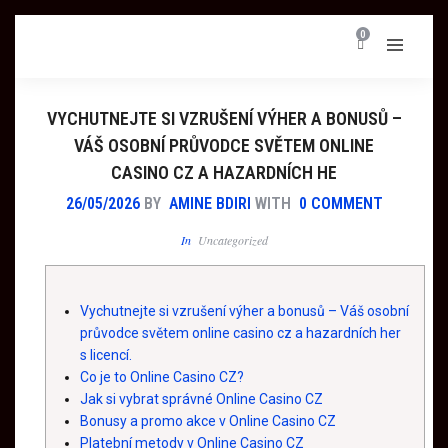
0
VYCHUTNEJTE SI VZRUŠENÍ VÝHER A BONUSŮ –
VÁŠ OSOBNÍ PRŮVODCE SVĚTEM ONLINE
CASINO CZ A HAZARDNÍCH HE
26/05/2026
BY
AMINE BDIRI
WITH
0 COMMENT
In
Uncategorized
Vychutnejte si vzrušení výher a bonusů – Váš osobní
průvodce světem online casino cz a hazardních her
s licencí.
Co je to Online Casino CZ?
Jak si vybrat správné Online Casino CZ
Bonusy a promo akce v Online Casino CZ
Platební metody v Online Casino CZ