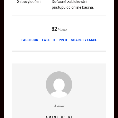
Sebevyloučení
Dočasné zablokování
přístupu do online kasina.
82
Views
FACEBOOK
TWEET IT
PIN IT
SHARE BY EMAIL
Author
AMINE BDIRI