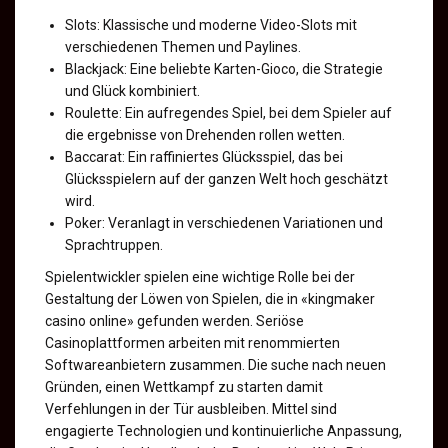
Slots: Klassische und moderne Video-Slots mit
verschiedenen Themen und Paylines.
Blackjack: Eine beliebte Karten-Gioco, die Strategie
und Glück kombiniert.
Roulette: Ein aufregendes Spiel, bei dem Spieler auf
die ergebnisse von Drehenden rollen wetten.
Baccarat: Ein raffiniertes Glücksspiel, das bei
Glücksspielern auf der ganzen Welt hoch geschätzt
wird.
Poker: Veranlagt in verschiedenen Variationen und
Sprachtruppen.
Spielentwickler spielen eine wichtige Rolle bei der
Gestaltung der Löwen von Spielen, die in «kingmaker
casino online» gefunden werden. Seriöse
Casinoplattformen arbeiten mit renommierten
Softwareanbietern zusammen. Die suche nach neuen
Gründen, einen Wettkampf zu starten damit
Verfehlungen in der Tür ausbleiben. Mittel sind
engagierte Technologien und kontinuierliche Anpassung,