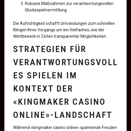
Robuste Maßnahmen zur verantwortungsvollen
Glücksspielvermittlung.
Die Aufrichtigkeit schafft Umrandungen zum schnellen
Klingen Ihres Vorgangs um ein Vielfaches, wie der
Wettbewerb in Zeiten transparenter Möglichkeiten.
STRATEGIEN FÜR
VERANTWORTUNGSVOLL
ES SPIELEN IM
KONTEXT DER
«KINGMAKER CASINO
ONLINE»-LANDSCHAFT
Während «kingmaker casino online» spannende Freuden