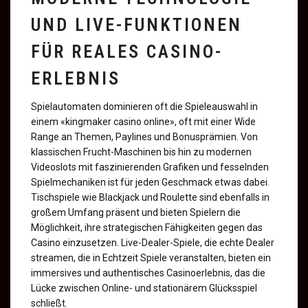
UND LIVE-FUNKTIONEN
FÜR REALES CASINO-
ERLEBNIS
Spielautomaten dominieren oft die Spieleauswahl in
einem «kingmaker casino online», oft mit einer Wide
Range an Themen, Paylines und Bonusprämien. Von
klassischen Frucht-Maschinen bis hin zu modernen
Videoslots mit faszinierenden Grafiken und fesselnden
Spielmechaniken ist für jeden Geschmack etwas dabei.
Tischspiele wie Blackjack und Roulette sind ebenfalls in
großem Umfang präsent und bieten Spielern die
Möglichkeit, ihre strategischen Fähigkeiten gegen das
Casino einzusetzen. Live-Dealer-Spiele, die echte Dealer
streamen, die in Echtzeit Spiele veranstalten, bieten ein
immersives und authentisches Casinoerlebnis, das die
Lücke zwischen Online- und stationärem Glücksspiel
schließt.