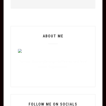
ABOUT ME
Tempor duis single-origin coffee ea next level
ethnic fingerstache.
FOLLOW ME ON SOCIALS