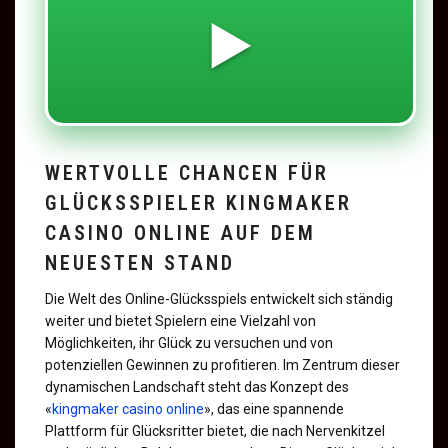
▶️
WERTVOLLE CHANCEN FÜR
GLÜCKSSPIELER KINGMAKER
CASINO ONLINE AUF DEM
NEUESTEN STAND
Die Welt des Online-Glücksspiels entwickelt sich ständig
weiter und bietet Spielern eine Vielzahl von
Möglichkeiten, ihr Glück zu versuchen und von
potenziellen Gewinnen zu profitieren. Im Zentrum dieser
dynamischen Landschaft steht das Konzept des
«
kingmaker casino online
», das eine spannende
Plattform für Glücksritter bietet, die nach Nervenkitzel