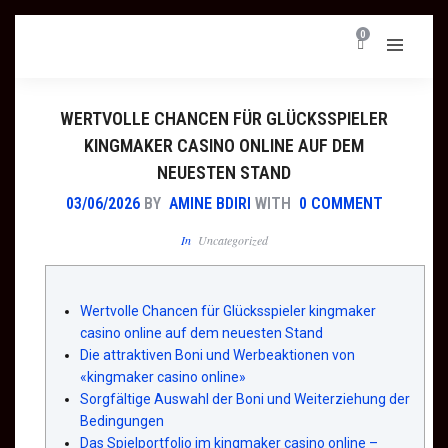
0
WERTVOLLE CHANCEN FÜR GLÜCKSSPIELER
KINGMAKER CASINO ONLINE AUF DEM
NEUESTEN STAND
03/06/2026
BY
AMINE BDIRI
WITH
0 COMMENT
In
Uncategorized
Wertvolle Chancen für Glücksspieler kingmaker
casino online auf dem neuesten Stand
Die attraktiven Boni und Werbeaktionen von
«kingmaker casino online»
Sorgfältige Auswahl der Boni und Weiterziehung der
Bedingungen
Das Spielportfolio im kingmaker casino online –