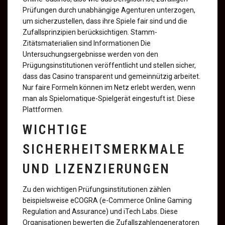
Prüfungen durch unabhängige Agenturen unterzogen,
um sicherzustellen, dass ihre Spiele fair sind und die
Zufallsprinzipien berücksichtigen. Stamm-
Zitätsmaterialien sind Informationen Die
Untersuchungsergebnisse werden von den
Prügungsinstitutionen veröffentlicht und stellen sicher,
dass das Casino transparent und gemeinnützig arbeitet.
Nur faire Formeln können im Netz erlebt werden, wenn
man als Spielomatique-Spielgerät eingestuft ist. Diese
Plattformen.
WICHTIGE
SICHERHEITSMERKMALE
UND LIZENZIERUNGEN
Zu den wichtigen Prüfungsinstitutionen zählen
beispielsweise eCOGRA (e-Commerce Online Gaming
Regulation and Assurance) und iTech Labs. Diese
Organisationen bewerten die Zufallszahlengeneratoren