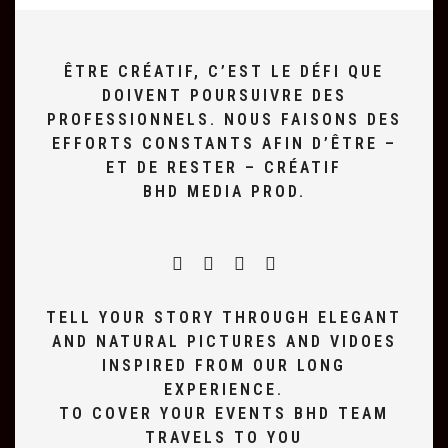
ÊTRE CRÉATIF, C’EST LE DÉFI QUE
DOIVENT POURSUIVRE DES
PROFESSIONNELS. NOUS FAISONS DES
EFFORTS CONSTANTS AFIN D’ÊTRE –
ET DE RESTER – CRÉATIF
BHD MEDIA PROD.
TELL YOUR STORY THROUGH ELEGANT
AND NATURAL PICTURES AND VIDOES
INSPIRED FROM OUR LONG
EXPERIENCE.
TO COVER YOUR EVENTS BHD TEAM
TRAVELS TO YOU