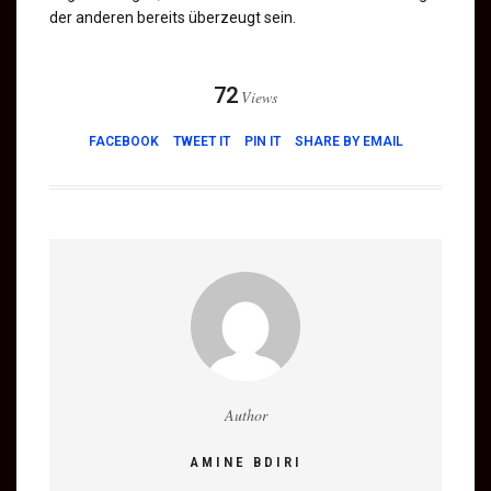
der anderen bereits überzeugt sein.
72
Views
FACEBOOK
TWEET IT
PIN IT
SHARE BY EMAIL
Author
AMINE BDIRI