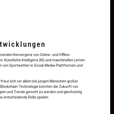
ntwicklungen
hmenden Konvergenz von Online- und Offline-
 Künstliche Intelligenz (KI) und maschinelles Lernen
n von Sportwetten in Social-Media-Plattformen und
rfreut sich vor allem bei jungen Menschen großer
n Blockchain-Technologie könnten die Zukunft von
gien und Trends gerecht zu werden und gleichzeitig
e entscheidende Rolle spielen.