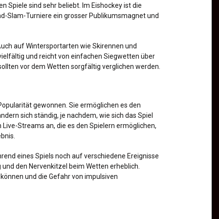
piele sind sehr beliebt. Im Eishockey ist die
Grand-Slam-Turniere ein grosser Publikumsmagnet und
Auch auf Wintersportarten wie Skirennen und
elfältig und reicht von einfachen Siegwetten über
ollten vor dem Wetten sorgfältig verglichen werden.
Popularität gewonnen. Sie ermöglichen es den
ndern sich ständig, je nachdem, wie sich das Spiel
h Live-Streams an, die es den Spielern ermöglichen,
bnis.
ährend eines Spiels noch auf verschiedene Ereignisse
g und den Nervenkitzel beim Wetten erheblich.
n können und die Gefahr von impulsiven