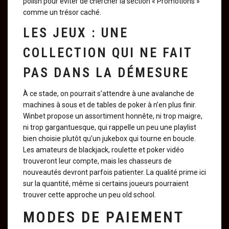
polish pour éviter de chercher la section « Promotions »
comme un trésor caché.
LES JEUX : UNE
COLLECTION QUI NE FAIT
PAS DANS LA DÉMESURE
À ce stade, on pourrait s’attendre à une avalanche de
machines à sous et de tables de poker à n’en plus finir.
Winbet propose un assortiment honnête, ni trop maigre,
ni trop gargantuesque, qui rappelle un peu une playlist
bien choisie plutôt qu’un jukebox qui tourne en boucle.
Les amateurs de blackjack, roulette et poker vidéo
trouveront leur compte, mais les chasseurs de
nouveautés devront parfois patienter. La qualité prime ici
sur la quantité, même si certains joueurs pourraient
trouver cette approche un peu old school.
MODES DE PAIEMENT