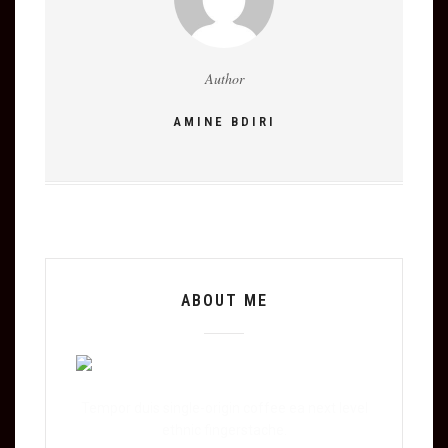
Author
AMINE BDIRI
ABOUT ME
Tempor duis single-origin coffee ea next level
ethnic fingerstache.