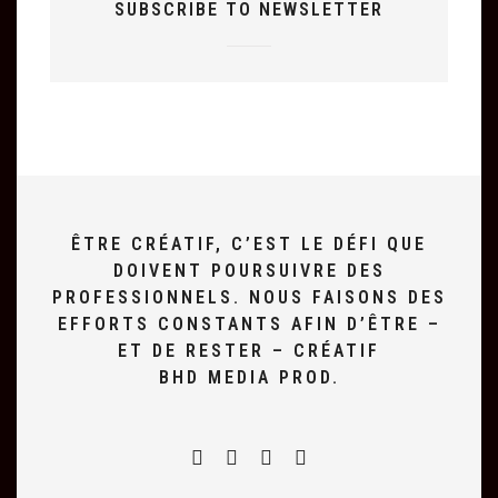
SUBSCRIBE TO NEWSLETTER
ÊTRE CRÉATIF, C’EST LE DÉFI QUE
DOIVENT POURSUIVRE DES
PROFESSIONNELS. NOUS FAISONS DES
EFFORTS CONSTANTS AFIN D’ÊTRE –
ET DE RESTER – CRÉATIF
BHD MEDIA PROD.