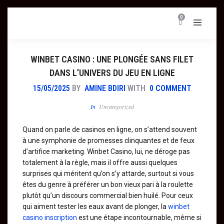
0
WINBET CASINO : UNE PLONGÉE SANS FILET
DANS L’UNIVERS DU JEU EN LIGNE
15/05/2025
BY
AMINE BDIRI
WITH
0 COMMENT
In
Uncategorized
Quand on parle de casinos en ligne, on s’attend souvent
à une symphonie de promesses clinquantes et de feux
d’artifice marketing. Winbet Casino, lui, ne déroge pas
totalement à la règle, mais il offre aussi quelques
surprises qui méritent qu’on s’y attarde, surtout si vous
êtes du genre à préférer un bon vieux pari à la roulette
plutôt qu’un discours commercial bien huilé. Pour ceux
qui aiment tester les eaux avant de plonger, la
winbet
casino inscription
est une étape incontournable, même si