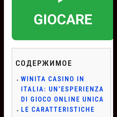
GIOCARE
СОДЕРЖИМОЕ
WINITA CASINO IN
ITALIA: UN’ESPERIENZA
DI GIOCO ONLINE UNICA
LE CARATTERISTICHE