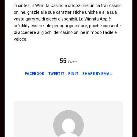
In sintesi, il Winnita Casino è un’opzione unica tra i casino
online, grazie alle sue caratteristiche uniche e alla sua
vasta gamma di giochi disponibili. La Winnita App è
un’utility essenziale per ogni giocatore, poiché consente
di accedere ai giochi del casino online in modo facile e
veloce.
55
Views
FACEBOOK
TWEET IT
PIN IT
SHARE BY EMAIL