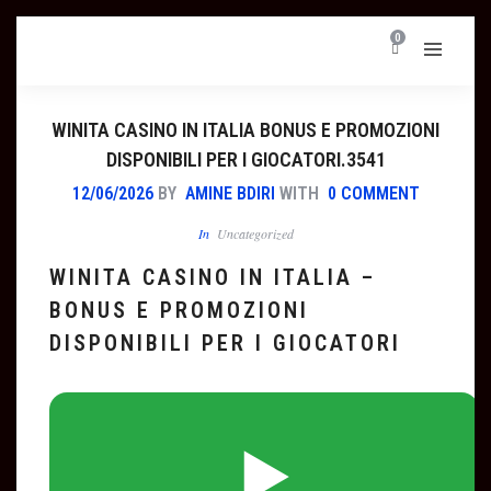
0
WINITA CASINO IN ITALIA BONUS E PROMOZIONI
DISPONIBILI PER I GIOCATORI.3541
12/06/2026
BY
AMINE BDIRI
WITH
0 COMMENT
In
Uncategorized
WINITA CASINO IN ITALIA –
BONUS E PROMOZIONI
DISPONIBILI PER I GIOCATORI
▶️