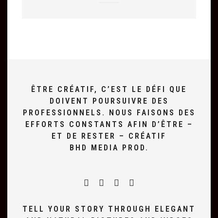
ÊTRE CRÉATIF, C’EST LE DÉFI QUE
DOIVENT POURSUIVRE DES
PROFESSIONNELS. NOUS FAISONS DES
EFFORTS CONSTANTS AFIN D’ÊTRE –
ET DE RESTER – CRÉATIF
BHD MEDIA PROD.
TELL YOUR STORY THROUGH ELEGANT