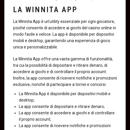
LA WINNITA APP
La Winnita App è un’utility essenziale per ogni giocatore,
poiché consente di accedere ai giochi del casino online in
modo facile e veloce. La app è disponibile per dispositivi
mobili e desktop, garantendo una esperienza di gioco
unica e personalizzabile.
La Winnita App offre una vasta gamma di funzionalità,
tra cui la possibilità di depositare e ritirare denaro, di
accedere ai giochi e di controllare il proprio account.
Inoltre, la app consente di ricevere notifiche e promozioni
esclusive, nonché di partecipare a tornei e concorsi.
La Winnita App è disponibile per dispositivi mobili e
desktop;
La app consente di depositare e ritirare denaro;
La app consente di accedere ai giochi e di controllare
il proprio account;
La app consente di ricevere notifiche e promozioni