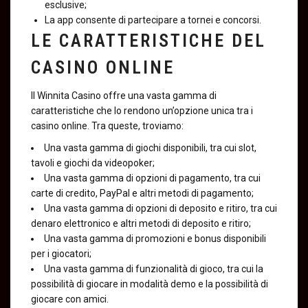
esclusive;
La app consente di partecipare a tornei e concorsi.
LE CARATTERISTICHE DEL
CASINO ONLINE
Il Winnita Casino offre una vasta gamma di
caratteristiche che lo rendono un’opzione unica tra i
casino online. Tra queste, troviamo:
Una vasta gamma di giochi disponibili, tra cui slot,
tavoli e giochi da videopoker;
Una vasta gamma di opzioni di pagamento, tra cui
carte di credito, PayPal e altri metodi di pagamento;
Una vasta gamma di opzioni di deposito e ritiro, tra cui
denaro elettronico e altri metodi di deposito e ritiro;
Una vasta gamma di promozioni e bonus disponibili
per i giocatori;
Una vasta gamma di funzionalità di gioco, tra cui la
possibilità di giocare in modalità demo e la possibilità di
giocare con amici.