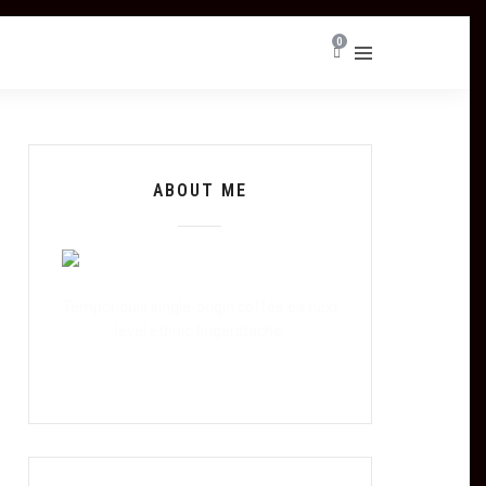
0
ABOUT ME
Tempor duis single-origin coffee ea next
level ethnic fingerstache.