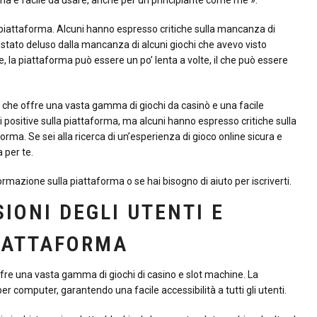
lla piattaforma. Alcuni hanno espresso critiche sulla mancanza di
o stato deluso dalla mancanza di alcuni giochi che avevo visto
re, la piattaforma può essere un po’ lenta a volte, il che può essere
ine che offre una vasta gamma di giochi da casinò e una facile
i positive sulla piattaforma, ma alcuni hanno espresso critiche sulla
orma. Se sei alla ricerca di un’esperienza di gioco online sicura e
 per te.
ormazione sulla piattaforma o se hai bisogno di aiuto per iscriverti.
SIONI DEGLI UTENTI E
IATTAFORMA
offre una vasta gamma di giochi di casino e slot machine. La
per computer, garantendo una facile accessibilità a tutti gli utenti.