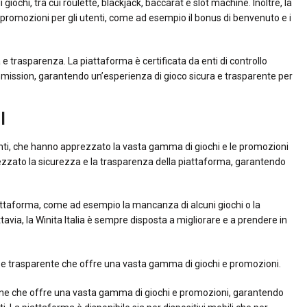
iochi, tra cui roulette, blackjack, baccarat e slot machine. Inoltre, la
omozioni per gli utenti, come ad esempio il bonus di benvenuto e i
 e trasparenza. La piattaforma è certificata da enti di controllo
ission, garantendo un’esperienza di gioco sicura e trasparente per
I
utenti, che hanno apprezzato la vasta gamma di giochi e le promozioni
ezzato la sicurezza e la trasparenza della piattaforma, garantendo
iattaforma, come ad esempio la mancanza di alcuni giochi o la
ttavia, la Winita Italia è sempre disposta a migliorare e a prendere in
ra e trasparente che offre una vasta gamma di giochi e promozioni.
 online che offre una vasta gamma di giochi e promozioni, garantendo