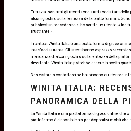
Tuttavia, non tutti gli utenti sono stati soddisfatti de
alcuni giochi o sulla lentezza della piattaforma. « Son
pubblicati in precedenza », ha scritto un utente. « Inolt
frustrante ».
In sintesi, Winita Italia è una piattaforma di gioco onl
interfaccia utente. Gli utenti hanno espresso recension
mancanza di alcuni giochi o sulla lentezza della piattaf
divertente, Winita Italia potrebbe essere la scelta giusta
Non esitare a contattarci se hai bisogno di ulteriore inf
WINITA ITALIA: RECEN
PANORAMICA DELLA P
La Winita Italia è una piattaforma di gioco online che 
piattaforma è disponibile sia per dispositivi mobili che 