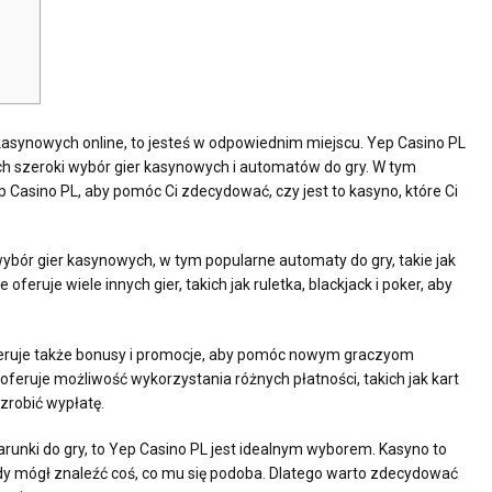
Y
asynowych online, to jesteś w odpowiednim miejscu. Yep Casino PL
ych szeroki wybór gier kasynowych i automatów do gry. W tym
 Casino PL, aby pomóc Ci zdecydować, czy jest to kasyno, które Ci
 wybór gier kasynowych, w tym popularne automaty do gry, takie jak
oferuje wiele innych gier, takich jak ruletka, blackjack i poker, aby
oferuje także bonusy i promocje, aby pomóc nowym graczyom
feruje możliwość wykorzystania różnych płatności, takich jak kart
zrobić wypłatę.
warunki do gry, to Yep Casino PL jest idealnym wyborem. Kasyno to
ażdy mógł znaleźć coś, co mu się podoba. Dlatego warto zdecydować