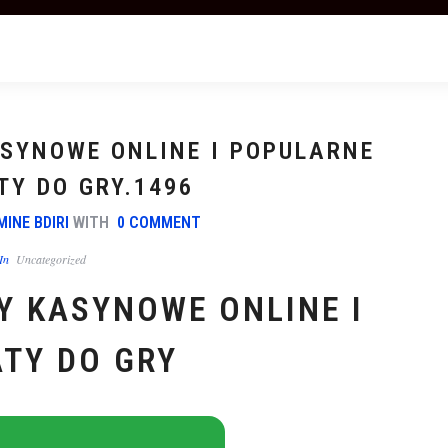
ASYNOWE ONLINE I POPULARNE
Y DO GRY.1496
MINE BDIRI
WITH
0 COMMENT
In
Uncategorized
RY KASYNOWE ONLINE I
TY DO GRY