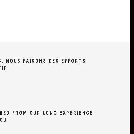
S. NOUS FAISONS DES EFFORTS
TIF
RED FROM OUR LONG EXPERIENCE.
YOU