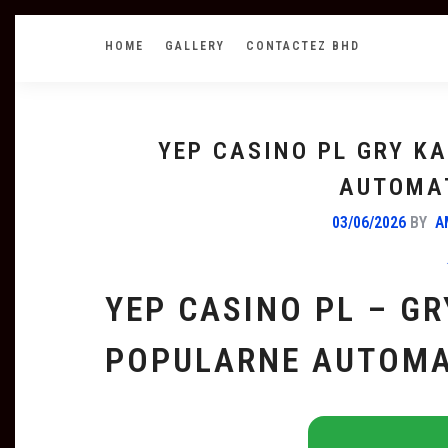
HOME
GALLERY
CONTACTEZ BHD
YEP CASINO PL GRY K
AUTOMAT
03/06/2026
BY
A
YEP CASINO PL – G
POPULARNE AUTOMA