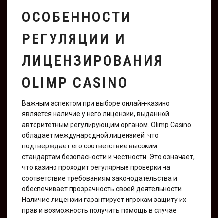
ОСОБЕННОСТИ
РЕГУЛЯЦИИ И
ЛИЦЕНЗИРОВАНИЯ
OLIMP CASINO
Важным аспектом при выборе онлайн-казино
является наличие у него лицензии, выданной
авторитетным регулирующим органом. Olimp Casino
обладает международной лицензией, что
подтверждает его соответствие высоким
стандартам безопасности и честности. Это означает,
что казино проходит регулярные проверки на
соответствие требованиям законодательства и
обеспечивает прозрачность своей деятельности.
Наличие лицензии гарантирует игрокам защиту их
прав и возможность получить помощь в случае