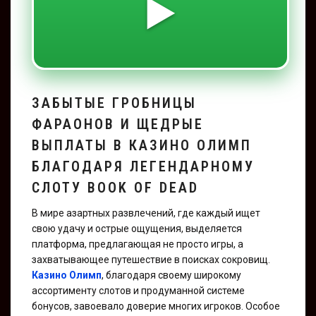
▶️
ЗАБЫТЫЕ ГРОБНИЦЫ
ФАРАОНОВ И ЩЕДРЫЕ
ВЫПЛАТЫ В КАЗИНО ОЛИМП
БЛАГОДАРЯ ЛЕГЕНДАРНОМУ
СЛОТУ BOOK OF DEAD
В мире азартных развлечений, где каждый ищет
свою удачу и острые ощущения, выделяется
платформа, предлагающая не просто игры, а
захватывающее путешествие в поисках сокровищ.
Казино Олимп
, благодаря своему широкому
ассортименту слотов и продуманной системе
бонусов, завоевало доверие многих игроков. Особое