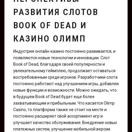
РАЗВИТИЯ СЛОТОВ
BOOK OF DEAD И
КАЗИНО ОЛИМП
Индустрия онлайн-казино постоянно развивается, и
появляются новые технологии и инновации. Слот
Book of Dead, благодаря своей популярности и
увлекательному геймплею, продолжает оставаться
востребованным среди игроков. Разработчики слота
постоянно работают над улучшением игры, добавляя
новые функции и возможности. Можно ожидать, что
в будущем Book of Dead будет еще более
захватывающим и прибыльным. Что касается Olimp
Casino, то платформа также не стоит на месте и
постоянно расширяет свой ассортимент игр и
улучшает качество обслуживания. Внедрение новых
платежных систем, улучшение мобильной версии