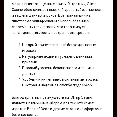
можно выиграть ценные призы. В-третьих, Olimp
Casino обеспечивает высокий уровень безопасности
и защиты данных игроков. Все транзакции на
платформе зашифрованы с использованием
современных технологий, что гарантирует
конфиденциальность и сохранность средств.
Щедрый приветственный бонус для новых
игроков.
Регулярные акции и турниры с ценными
призами.
Высокий уровень безопасности и защиты
данных.
Удобный и интуитивно понятный интерфейс.
Быстрая и надежная служба поддержки.
Благодаря этим преимуществам, Olimp Casino
является отличным выбором для тех, кто хочет
играть в Book of Dead и другие слоты с комфортом и
безопасностью.