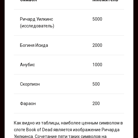
Ричард Уилкинс
5000
(исследователь)
Богиня Исида
2000
Анубис
1000
Скорпион
500
Фараон
200
Как видно из таблицы, наиболее ценным символом в
слоте Book of Dead является изображение Ричарда
Уилкинса. Сочетание пяти таких символов на