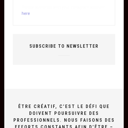
Please authorize with your Instagram account
here
SUBSCRIBE TO NEWSLETTER
ÊTRE CRÉATIF, C’EST LE DÉFI QUE
DOIVENT POURSUIVRE DES
PROFESSIONNELS. NOUS FAISONS DES
EFFORTS CONSTANTS AFIN D’ÊTRE –