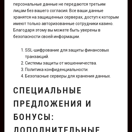
персональные данные не передаются третьим
лицам без вашего согласия. Все ваши данные
хранятся на защищенных серверах, доступ к которым
имеют только авторизованные сотрудники казино.
Благодаря этому вы можете быть уверены в
безопасности своей информации.
SSL-шифрование для защиты финансовых
транзакций.
Системы защиты от мошенничества.
Политика конфиденциальности.
Безопасные серверы для хранения данных.
СПЕЦИАЛЬНЫЕ
ПРЕДЛОЖЕНИЯ И
БОНУСЫ:
ДОПОЛНИТЕЛЬНЫЕ