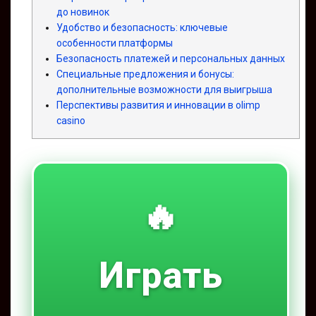
до новинок
Удобство и безопасность: ключевые
особенности платформы
Безопасность платежей и персональных данных
Специальные предложения и бонусы:
дополнительные возможности для выигрыша
Перспективы развития и инновации в olimp
casino
🔥
Играть