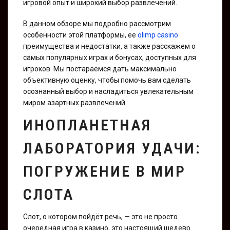
игровой опыт и широкий выбор развлечений.
В данном обзоре мы подробно рассмотрим
особенности этой платформы, ее
olimp casino
преимущества и недостатки, а также расскажем о
самых популярных играх и бонусах, доступных для
игроков. Мы постараемся дать максимально
объективную оценку, чтобы помочь вам сделать
осознанный выбор и насладиться увлекательным
миром азартных развлечений.
ИНОПЛАНЕТНАЯ
ЛАБОРАТОРИЯ УДАЧИ:
ПОГРУЖЕНИЕ В МИР
СЛОТА
Слот, о котором пойдёт речь, — это не просто
очередная игра в казино, это настоящий шедевр