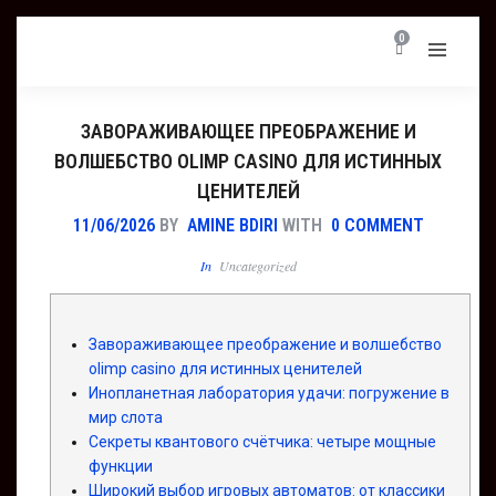
0
ЗАВОРАЖИВАЮЩЕЕ ПРЕОБРАЖЕНИЕ И
ВОЛШЕБСТВО OLIMP CASINO ДЛЯ ИСТИННЫХ
ЦЕНИТЕЛЕЙ
11/06/2026
BY
AMINE BDIRI
WITH
0 COMMENT
In
Uncategorized
Завораживающее преображение и волшебство
olimp casino для истинных ценителей
Инопланетная лаборатория удачи: погружение в
мир слота
Секреты квантового счётчика: четыре мощные
функции
Широкий выбор игровых автоматов: от классики