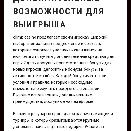
ВОЗМОЖНОСТИ ДЛЯ
ВЫИГРЫША
olimp casino предлагает своим игрокам широкий
выбор специальных предложений и бонусов,
которые позволяют увеличить свои шансы на
выигрыш и получить дополнительные средства для
игры. Здесь доступны приветственные бонусы для
новых игроков, депозитные бонусы, бонусы за
активность и кэшбэк. Каждый бонус имеет свои
условия и правила, которые необходимо
внимательно изучить перед его активацией.
Выгодно использовать дополнительные
преимущества, доступные на платформе.
В казино регулярно проводятся различные акции и
турниры, в которых разыгрываются крупные
денежные призы и ценные подарки. Участие в