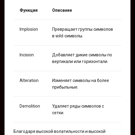
Функция
Описание
Implosion
Превращает группы символов
в wild-символы.
Incision
Добавляет дикие символы по
вертикали или горизонтали.
Alteration
Изменяет символы на более
прибыльные.
Demolition
Удаляет ряды символов с
сетки.
Благодаря высокой волатильности и высокой