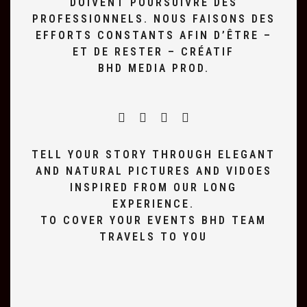
DOIVENT POURSUIVRE DES
PROFESSIONNELS. NOUS FAISONS DES
EFFORTS CONSTANTS AFIN D’ÊTRE –
ET DE RESTER – CRÉATIF
BHD MEDIA PROD.
TELL YOUR STORY THROUGH ELEGANT
AND NATURAL PICTURES AND VIDOES
INSPIRED FROM OUR LONG
EXPERIENCE.
TO COVER YOUR EVENTS BHD TEAM
TRAVELS TO YOU