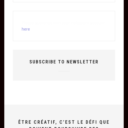
Please authorize with your Instagram account
here
SUBSCRIBE TO NEWSLETTER
ÊTRE CRÉATIF, C’EST LE DÉFI QUE