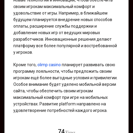
новые технологии и инновации, чтобы обеспечить
своим игрокам максимальный комфорт и
удовольствие от игры. Например, в ближайшем
будущем планируется внедрение новых способов
оплаты, расширение службы поддержки и
добавление новых игр от ведущих мировых
разработчиков. Инновационные решения делают
платформу все более популярной и востребованной
у игроков.
Кроме того,
olimp casino
планирует развивать свою
программу лояльности, чтобы предложить своим
игрокам ещё более выгодные условия и привилегии.
Особое внимание будет уделено мобильной версии
сайта, чтобы обеспечить своим игрокам
максимальный комфорт при игре на мобильных
устройствах. Развитие platform направлено на
удовлетворение потребностей каждого игрока.
74
Views