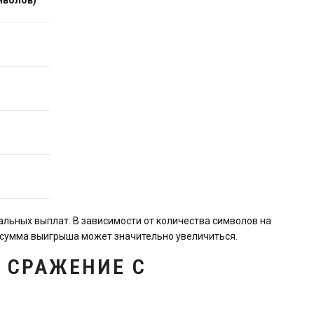
мволов)
льных выплат. В зависимости от количества символов на
, сумма выигрыша может значительно увеличиться.
 СРАЖЕНИЕ С