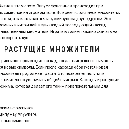
ытие в этом слоте. Запуск фриспинов происходит при
 символов на игровом поле. Во время фриспинов множители,
ются, а накапливаются и суммируются друг с другом. Это
громных выигрышей, ведь каждый последующий каскад
акопленный множитель. Играть в «олимп казино скачать на
нс сорвать куш.
И РАСТУЩИЕ МНОЖИТЕЛИ
риспинов происходит каскад, когда выигрышные символы
тся новые символы. Если после каскада образуется новая
множитель продолжает расти. Это позволяет получить
 значительно увеличить общий выигрыш. Каскады и растущие
ежима, которая делает его таким привлекательным для
ежима фриспинов.
ипу Pay Anywhere.
льных символов.