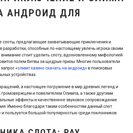
А АНДРОИД ДЛЯ
А
ые слоты, предлагающие захватывающие приключения и
 разработки, способные по-настоящему увлечь игрока своим
 внимание стоит уделить слоту, вдохновленному мифологией
новится полем битвы за щедрые призы. Многие пользователи
 запрос «
олимп казино скачать на андроид
» в поисковых
льных устройствах.
 вращений, а настоящее погружение в мир древних легенд и
м, громовержцем и повелителем Олимпа, а также другими
зуальные эффекты и качественное звуковое сопровождение
ия. Именно благодаря таким особенностям данный слот
2» и пользуется большой популярностью среди поклонников
НИКА СЛОТА: PAY