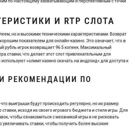
ежим по-настоящему захватывающим и перспективным с точки
ЕРИСТИКИ И RTP СЛОТА
еем, но и высокими техническими характеристиками. Возврат
ь хорошим показателем для онлайн-казино. Это означает, что в
й рубль игрок возвращает 96.5 копеек. Максимальный
ра ставки, что делает этот слот привлекательным для
 используют «олимп казино скачать на андроид» для доступа к
 И РЕКОМЕНДАЦИИ ПО
 что выигрыши будут происходить регулярно, но их размер
ставки, исходя из своего игрового бюджета и стиля игры. Для
вок, чтобы ознакомиться с механикой игры и не рисковать
увеличивать ставки, чтобы получить более высокие