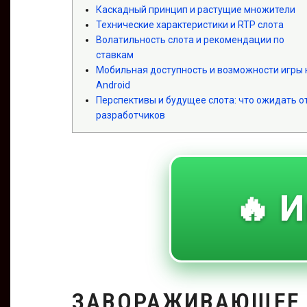
Каскадный принцип и растущие множители
Технические характеристики и RTP слота
Волатильность слота и рекомендации по
ставкам
Мобильная доступность и возможности игры 
Android
Перспективы и будущее слота: что ожидать о
разработчиков
🔥 И
ЗАВОРАЖИВАЮЩЕЕ 