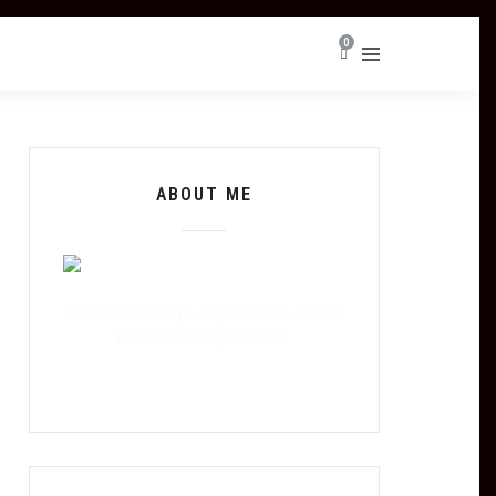
0
ABOUT ME
Tempor duis single-origin coffee ea next
level ethnic fingerstache.