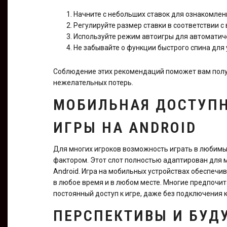
Начните с небольших ставок для ознакомлени
Регулируйте размер ставки в соответствии 
Используйте режим автоигры для автоматич
Не забывайте о функции быстрого спина для 
Соблюдение этих рекомендаций поможет вам полу
нежелательных потерь.
МОБИЛЬНАЯ ДОСТУП
ИГРЫ НА ANDROID
Для многих игроков возможность играть в любимы
фактором. Этот слот полностью адаптирован для 
Android. Игра на мобильных устройствах обеспечи
в любое время и в любом месте. Многие предпочит
постоянный доступ к игре, даже без подключения к
ПЕРСПЕКТИВЫ И БУД