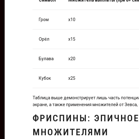
Символ
Множитель выплаты (при 8+ си
Гром
x10
Орёл
x15
Булава
x20
Кубок
x25
Таблица выше демонстрирует лишь часть потенциа
экране, а также применения множителей от Зевса
ФРИСПИНЫ: ЭПИЧНОЕ
МНОЖИТЕЛЯМИ