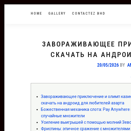
HOME
GALLERY
CONTACTEZ BHD
ЗАВОРАЖИВАЮЩЕЕ ПР
СКАЧАТЬ НА АНДРО
20/05/2026
BY
A
Завораживающее приключение и олимп кази
скачать на андроид для любителей азарта
Божественная механика слота: Pay Anywhere 
случайные множители
Усиление выигрышей с помощью молний Зев
Фриспины: эпичное сражение с множителями